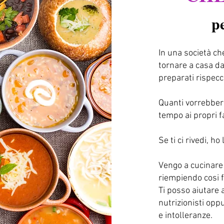
pe
In una società c
tornare a casa dal
preparati rispecc
Quanti vorrebbero
tempo ai propri fa
Se ti ci rivedi, ho
Vengo a cucinare 
riempiendo cosi fr
Ti posso aiutare 
nutrizionisti oppu
e intolleranze.