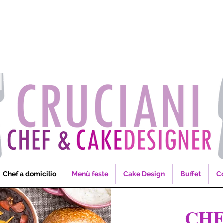
Chef a domicilio
Menù feste
Cake Design
Buffet
Co
CHE