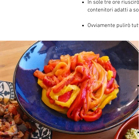
In sole tre ore riuscir
contenitori adatti a so
Ovviamente pulirò tut