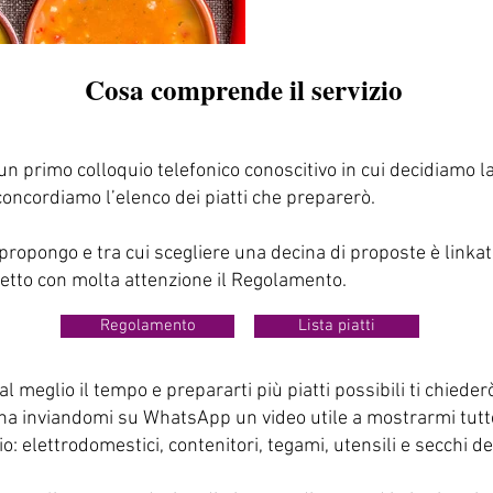
Cosa comprende il servizio
un primo colloquio telefonico conoscitivo in cui decidiamo l
oncordiamo l’ele
nco dei piatti che preparerò.​
 propongo e tra cui scegliere una decina di proposte è linkat
letto con molta attenzione il Regolamento.
Regolamento
Lista piatti
l meglio il tempo e prepararti più piatti possibili ti chieder
cina inviandomi su WhatsApp un video utile a mostrarmi tutte
o: elettrodomestici, contenitori, tegami, utensili e secchi d